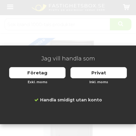
Startsida
Fastighetsboxar
Fastighetsbox inomhus
Svenskboxen 1x3 Trippelfack
Produkten har blivit tillagd i varukorgen
FLERA FÄRGER
Jag vill handla som
Företag
Privat
Exkl. moms
Inkl. moms
Handla smidigt utan konto