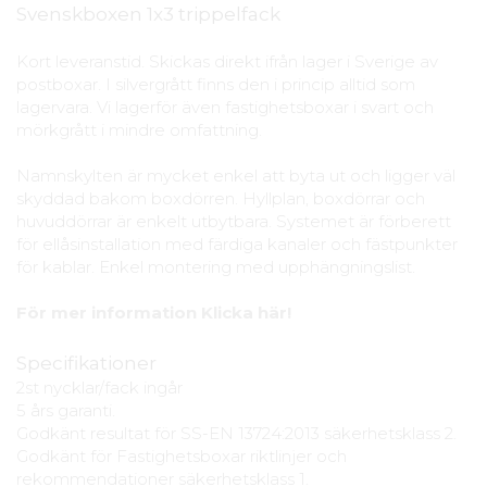
Svenskboxen 1x3 trippelfack
Kort leveranstid. Skickas direkt ifrån lager i Sverige av
postboxar. I silvergrått finns den i princip alltid som
lagervara. Vi lagerför även fastighetsboxar i svart och
mörkgrått i mindre omfattning.
Namnskylten är mycket enkel att byta ut och ligger väl
skyddad bakom boxdörren. Hyllplan, boxdörrar och
huvuddörrar är enkelt utbytbara. Systemet är förberett
för ellåsinstallation med färdiga kanaler och fästpunkter
för kablar. Enkel montering med upphängningslist.
För mer information Klicka här!
Specifikationer
2st nycklar/fack ingår
5 års garanti.
Godkänt resultat för SS-EN 13724:2013 säkerhetsklass 2.
Godkänt för Fastighetsboxar riktlinjer och
rekommendationer säkerhetsklass 1.