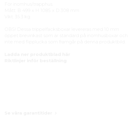
För inomhus/trapphus.
Mått: B 499 x H 1085 x D 308 mm
Vikt: 35.3 kg
OBS! Dessa trippelfacksboxar levereras med 10 mm
öppet brevinkast som är standard på inomhusboxar och
inte med flipplucka som framgår på denna produktbild.
Ladda ner produktblad här
Riktlinjer inför beställning
Se våra garantitider