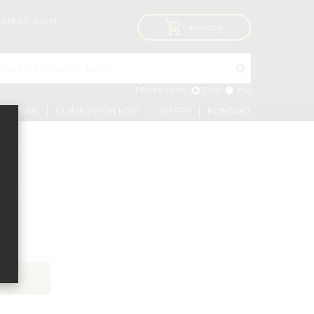
enkelt direkt
Varukorg
Moms visas:
Exkl
Inkl
VÄLJARE
GUIDE INFÖR KÖP
OFFERT
KONTAKT
1000
 »