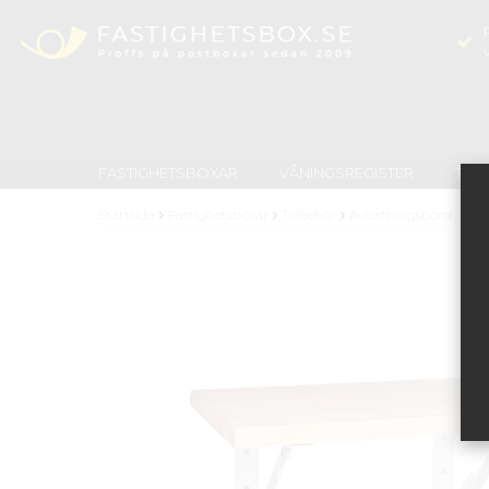
FASTIGHETSBOXAR
VÅNINGSREGISTER
TID
Startsida
Fastighetsboxar
Tillbehör
Avlastningsbord