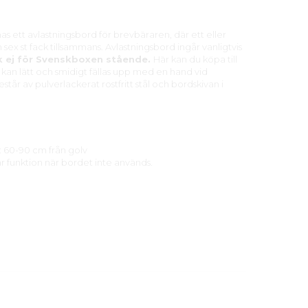
as ett avlastningsbord för brevbäraren, där ett eller
sex st fack tillsammans. Avlastningsbord ingår vanligtvis
 ej för Svenskboxen stående.
Här kan du köpa till
 kan lätt och smidigt fällas upp med en hand vid
år av pulverlackerat rostfritt stål och bordskivan i
60-90 cm från golv
 funktion när bordet inte används.