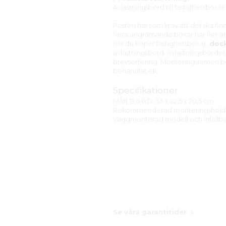
Avlastningsbord till fastighetsboxar
Posten har som krav att det ska finn
flera angränsande boxar har fler än 
när du köper fastighetsboxar,
dock
avlastningsbord. Avlastningsbordet
brevsortering. Monteringsramen best
behandlat ek.
Specifikationer
Mått BxHxD: 33 x 22,5 x 20,5 cm
Rekommenderad monteringshöjd: 
Väggmonterad modell och infällbar
Se våra garantitider