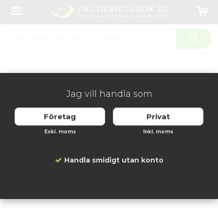
Startsida
Fastighetsboxar
Tillbehör
Snedtak Svenskboxen Dubbelrad Utomhus - Svart
Produkten har blivit tillagd i varukorgen
Jag vill handla som
Företag
Privat
Exkl. moms
Inkl. moms
Handla smidigt utan konto