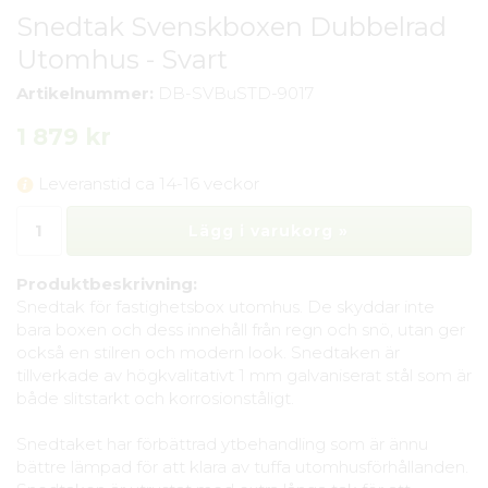
Snedtak Svenskboxen Dubbelrad
Utomhus - Svart
Artikelnummer:
DB-SVBuSTD-9017
1 879 kr
Leveranstid ca 14-16 veckor
Lägg i varukorg »
Produktbeskrivning:
Snedtak för fastighetsbox utomhus. De skyddar inte
bara boxen och dess innehåll från regn och snö, utan ger
också en stilren och modern look. Snedtaken är
tillverkade av högkvalitativt 1 mm galvaniserat stål som är
både slitstarkt och korrosionståligt.
Snedtaket har förbättrad ytbehandling som är ännu
bättre lämpad för att klara av tuffa utomhusförhållanden.