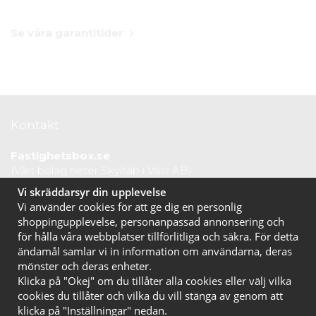
Se våra garantitider
Kontakt
Fastighetsbox.se
(Vårt bolag heter Skyltab i Väst AB)
Telefontid vardagar: 07.30-16.00
Vi skräddarsyr din upplevelse
Lunchstängt: 12.30-13.15
Vi använder cookies för att ge dig en personlig
Tel:
020 10 44 50
shoppingupplevelse, personanpassad annonsering och
E-post:
info@fastighetsbox.se
för hålla våra webbplatser tillförlitliga och säkra. För detta
ändamål samlar vi in information om användarna, deras
mönster och deras enheter.
Klicka på "Okej" om du tillåter alla cookies eller välj vilka
cookies du tillåter och vilka du vill stänga av genom att
klicka på "Inställningar" nedan.