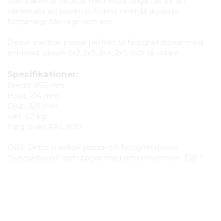
Snedtaken är utrustat med extra långa tak för att
säkerställa att boxen och dess innehåll skyddas
fullständigt från regn och snö.
Dessa snedtak passar perfekt till fastighetsboxar med
enkelrad, såsom 2x2, 2x3, 2x4, 2x5, och så vidare.
Specifikationer:
Bredd: 955 mm
Höjd: 104 mm
Djup: 325 mm
Vikt: 5,2 kg
Färg: Svart RAL 9017
OBS! Detta snedtak passar till fastighetsboxar
"Svenskboxen" som börjar med artikelnummer "DB-".