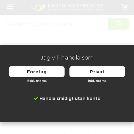
Startsida
Fastighetsboxar
Tillbehör
Snedtak Svenskboxen Enkelrad - Mörkgrå
Produkten har blivit tillagd i varukorgen
Jag vill handla som
Företag
Privat
Exkl. moms
Inkl. moms
Handla smidigt utan konto