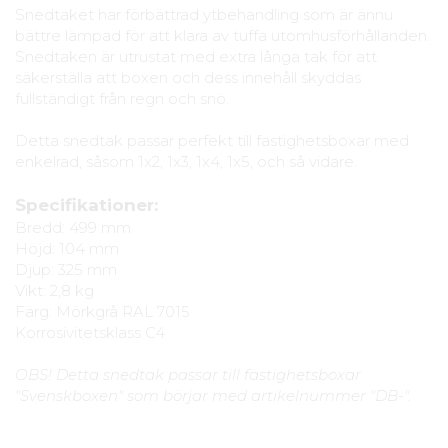
Snedtaket har förbättrad ytbehandling som är ännu
bättre lämpad för att klara av tuffa utomhusförhållanden.
Snedtaken är utrustat med extra långa tak för att
säkerställa att boxen och dess innehåll skyddas
fullständigt från regn och snö.
Detta snedtak passar perfekt till fastighetsboxar med
enkelrad, såsom 1x2, 1x3, 1x4, 1x5, och så vidare.
Specifikationer:
Bredd: 499 mm
Höjd: 104 mm
Djup: 325 mm
Vikt: 2,8 kg
Färg: Mörkgrå RAL 7015
Korrosivitetsklass C4
OBS! Detta snedtak passar till fastighetsboxar
"Svenskboxen" som börjar med artikelnummer "DB-".