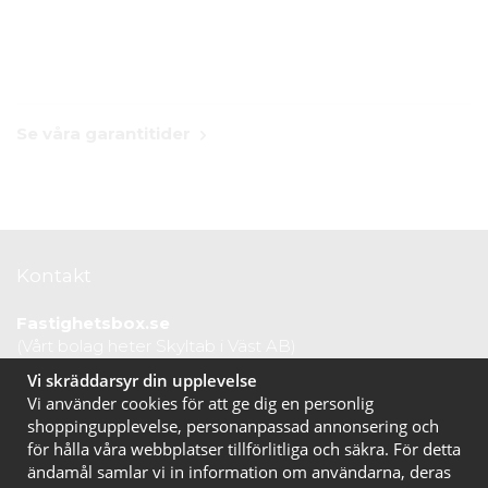
Se våra garantitider
Kontakt
Fastighetsbox.se
(Vårt bolag heter Skyltab i Väst AB)
Telefontid vardagar: 07.30-16.00
Vi skräddarsyr din upplevelse
Lunchstängt: 12.30-13.15
Vi använder cookies för att ge dig en personlig
Tel:
020 10 44 50
shoppingupplevelse, personanpassad annonsering och
E-post:
info@fastighetsbox.se
för hålla våra webbplatser tillförlitliga och säkra. För detta
ändamål samlar vi in information om användarna, deras