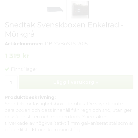
Snedtak Svenskboxen Enkelrad -
Mörkgrå
Artikelnummer:
DB-SVBuSTS-7015
1 319 kr
Finns i lager
Lägg i varukorg »
Produktbeskrivning:
Snedtak för fastighetsbox utomhus. De skyddar inte
bara boxen och dess innehåll från regn och snö, utan ger
också en stilren och modern look. Snedtaken är
tillverkade av högkvalitativt 1 mm galvaniserat stål som är
både slitstarkt och korrosionståligt.