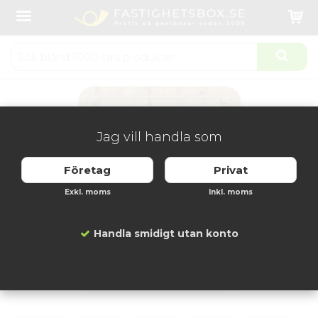
Startsida
Våningsregister
Displaytavla 4 x A4 i ek
Produkten har blivit tillagd i varukorgen
Jag vill handla som
Företag
Privat
Exkl. moms
Inkl. moms
Handla smidigt utan konto