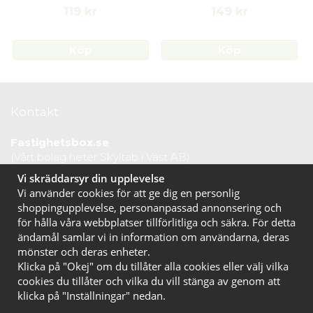
119 kr
149 kr
Köp
Köp
Kontakt
Fastighetsbox.se
(Vårt bolag heter Skyltab i Väst AB)
Telefontid vardagar: 07.30-16.00
Vi skräddarsyr din upplevelse
Lunchstängt: 12.30-13.15
Vi använder cookies för att ge dig en personlig
Tel:
020 10 44 50
shoppingupplevelse, personanpassad annonsering och
E-post:
info@fastighetsbox.se
för hålla våra webbplatser tillförlitliga och säkra. För detta
ändamål samlar vi in information om användarna, deras
mönster och deras enheter.
Klicka på "Okej" om du tillåter alla cookies eller välj vilka
cookies du tillåter och vilka du vill stänga av genom att
klicka på "Inställningar" nedan.