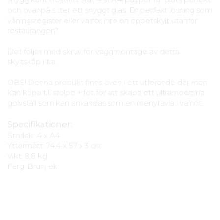
och ovanpå sitter ett snyggt glas. En perfekt lösning som
våningsregister eller varför inte en öppetskylt utanför
restaurangen?
Det följer med skruv för väggmontage av detta
skyltskåp i trä.
OBS! Denna produkt finns även i ett utförande där man
kan köpa till stolpe + fot för att skapa ett ultramoderna
golvställ som kan användas som en menytavla i valnöt.
Specifikationer:
Storlek: 4 x A4
Yttermått: 74,4 x 57 x 3 cm
Vikt: 8,8 kg
Färg: Brun, ek