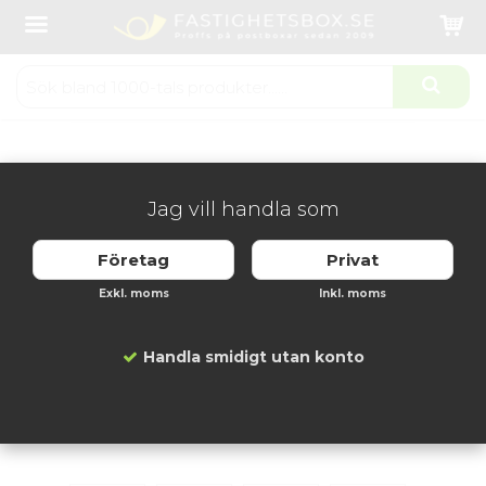
Startsida
Våningsregister
Informationstavla 3xA4 med lås - Basic
Produkten har blivit tillagd i varukorgen
Jag vill handla som
Företag
Privat
Exkl. moms
Inkl. moms
Handla smidigt utan konto