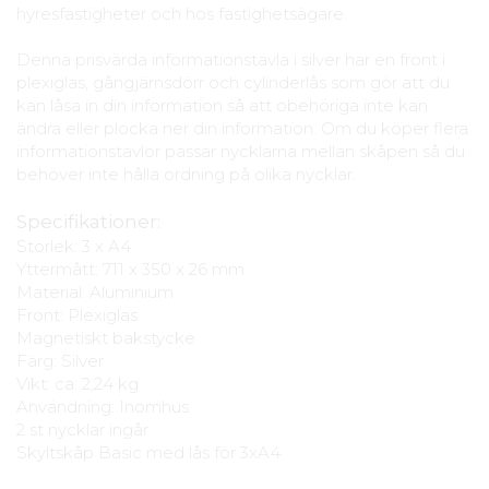
hyresfastigheter och hos fastighetsägare.
Denna prisvärda informationstavla i silver har en front i
plexiglas, gångjärnsdörr och cylinderlås som gör att du
kan låsa in din information så att obehöriga inte kan
ändra eller plocka ner din information. Om du köper flera
informationstavlor passar nycklarna mellan skåpen så du
behöver inte hålla ordning på olika nycklar.
Specifikationer:
Storlek: 3 x A4
Yttermått: 711 x 350 x 26 mm
Material: Aluminium
Front: Plexiglas
Magnetiskt bakstycke
Färg: Silver
Vikt: ca: 2,24 kg
Användning: Inomhus
2 st nycklar ingår
Skyltskåp Basic med lås för 3xA4