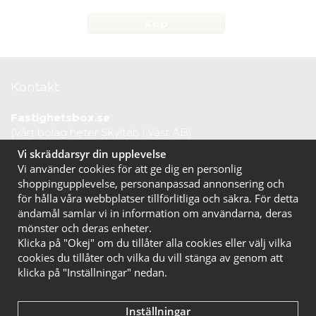
Köp
Kontakt
Fastighetsbox.se
(Vårt bolag heter Skyltab i Väst AB)
Telefontid vardagar: 07.30-16.00
Vi skräddarsyr din upplevelse
Lunchstängt: 12.30-13.15
Vi använder cookies för att ge dig en personlig
Tel:
020 10 44 50
shoppingupplevelse, personanpassad annonsering och
E-post:
info@fastighetsbox.se
för hålla våra webbplatser tillförlitliga och säkra. För detta
ändamål samlar vi in information om användarna, deras
mönster och deras enheter.
Klicka på "Okej" om du tillåter alla cookies eller välj vilka
cookies du tillåter och vilka du vill stänga av genom att
klicka på "Inställningar" nedan.
Inställningar