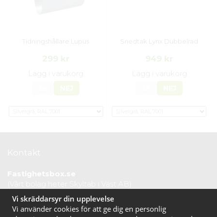
Tidningshållare Lupus
Snedtak Lynx Dubbelrad
299 kr
949 kr
Lägg i varukorg
Lägg i varukorg
JA
NEJ
JA
NEJ
Kontakt
Fastighetsbox.se
(Vårt bolag heter Skyltab i Väst AB)
Telefontid vardagar: 07.30-16.00
Vi skräddarsyr din upplevelse
Lunchstängt: 12.30-13.15
Vi använder cookies för att ge dig en personlig
Tel:
020 10 44 50