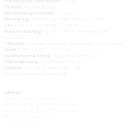
Plåttjocklek centraldörr:
1,5 mm
Ytskikt:
Pulverlackering
Användningsområde:
Inomhus
Montering:
Vägghängd, infälld, stativ, på möbel
Lås:
Eurolock cylinderlås, 3 nycklar
Namnmärkning:
1 st 160 x 18 mm namnskylt per
postfack
Tillbehör:
Snedtak, benstativ, servicefack, digitalisering
Mått:
B 867 x H 557 x D 293 mm
Kvalitetssmärkning:
Byggvarubedömd, ID
Miljömärkning:
Sundahusklass A, ID
Garanti:
plåt - 12 år, elektronik - 5 år
Inbyggt avlastningsbord ingår
Länkar:
Ladda ner produktblad här
Förberedelse digital fastighetsbox
Installation av digital fastighetsbox
Riktlinjer inför beställning
Installationsfilm