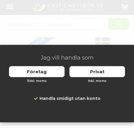
Startsida
Fastighetsboxar
Digitala fastighetsboxar
Digital fastighetsbox Lynx 2x4 fack
Produkten har blivit tillagd i varukorgen
FLERA FÄRGER
Jag vill handla som
Företag
Privat
Exkl. moms
Inkl. moms
Handla smidigt utan konto