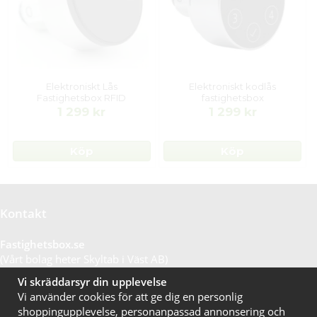
Elektroniskt Lås
Elektroniskt kodlås
Fastighetsbox RFID
fastighetsbox
1 299 kr
1 299 kr
Köp
Köp
Kontakt
Fastighetsbox.se
(Vårt bolag heter Skyltab i Väst AB)
Telefontid vardagar: 07.30-16.00
Vi skräddarsyr din upplevelse
Lunchstängt: 12.30-13.15
Vi använder cookies för att ge dig en personlig
Tel:
020 10 44 50
shoppingupplevelse, personanpassad annonsering och