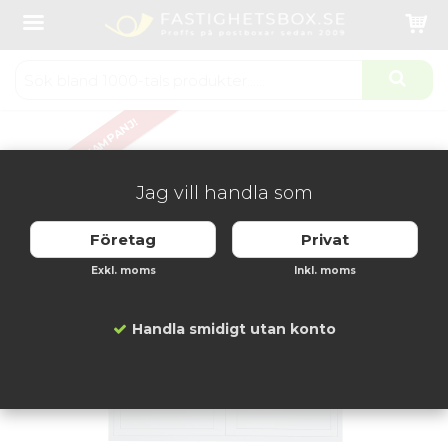
Startsida
Fastighetsboxar
Fastighetsbox 2x4 XL-fack
Produkten har blivit tillagd i varukorgen
KAMPANJ!
Jag vill handla som
Företag
Privat
Exkl. moms
Inkl. moms
Handla smidigt utan konto