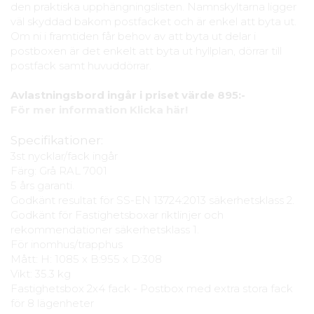
den praktiska upphängningslisten. Namnskyltarna ligger
väl skyddad bakom postfacket och är enkel att byta ut.
Om ni i framtiden får behov av att byta ut delar i
postboxen är det enkelt att byta ut hyllplan, dörrar till
postfack samt huvuddörrar.
Avlastningsbord ingår i priset värde 895:-
För mer information Klicka här!
Specifikationer:
3st nycklar/fack ingår
Färg: Grå RAL 7001
5 års garanti.
Godkänt resultat för SS-EN 13724:2013 säkerhetsklass 2.
Godkänt för Fastighetsboxar riktlinjer och
rekommendationer säkerhetsklass 1.
För inomhus/trapphus
Mått: H: 1085 x B:955 x D:308
Vikt: 35.3 kg
Fastighetsbox 2x4 fack - Postbox med extra stora fack
för 8 lägenheter