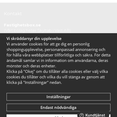
Kontakt
Fastighetsbox.se
(Vårt bolag heter Skyltab i Väst AB)
Telefontid vardagar: 07.30-16.00
Vi skräddarsyr din upplevelse
Lunchstängt: 12.30-13.15
Vi använder cookies för att ge dig en personlig
Tel:
020 10 44 50
shoppingupplevelse, personanpassad annonsering och
E-post:
info@fastighetsbox.se
för hålla våra webbplatser tillförlitliga och säkra. För detta
ändamål samlar vi in information om användarna, deras
mönster och deras enheter.
Klicka på "Okej" om du tillåter alla cookies eller välj vilka
cookies du tillåter och vilka du vill stänga av genom att
klicka på "Inställningar" nedan.
Inställningar
Endast nödvändiga