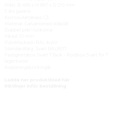
Mått: B 499 x H 997 x D 310 mm
5 års garanti
Korrosivitetsklass C3
Material: Galvaniserad stålplåt
Dubbel plåt i luckorna
Inkast 10 mm
Pulverlackad i RAL-kulör
Standardfärg: Svart RAL9017
Fastighetsbox Svart 7 fack - Postbox Svart för 7
lägenheter
Avlastningsbord ingår
Ladda ner produktblad här
Riktlinjer inför beställning