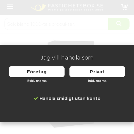
Startsida
Fastighetsboxar
Fastighetsbox inomhus
Svenskboxen 1x7 fack - Svart
Produkten har blivit tillagd i varukorgen
Jag vill handla som
Företag
Privat
Exkl. moms
Inkl. moms
Handla smidigt utan konto