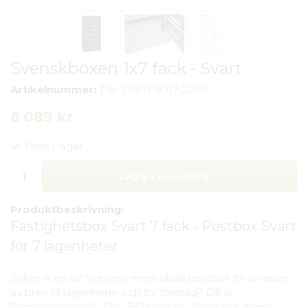
Svenskboxen 1x7 fack - Svart
Artikelnummer:
DB-SVB17-9017-2000-
8 089 kr
Finns i lager
Lägg i varukorg »
Produktbeskrivning:
Fastighetsbox Svart 7 fack - Postbox Svart
för 7 lägenheter
Söker ni en av Sveriges mest sålda postbox för leverans
av brev till lägenheter och för företag? Då är
Svenskboxen från DIN BOX rätt val. Vi har sålt denna