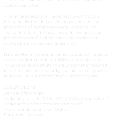
postbox sen 2009.
Vi säljer fastighetsboxar i Silvergrått, Svart, Vitt och
Mörkgrått. Notera dock att förläng leveranstid kan
förekomma på fastighetsboxarna i kulörerna vitt,
mörkgrått och svart. Önskar ni snabb leverans av era
fastighetsboxar så skall ni beställa era postboxar i
silvergrå kulör som är vår standard färg.
Namnskylten är mycket enkel att byta ut och ligger väl
skyddad bakom boxdörren. Hyllplan, boxdörrar och
huvuddörrar är enkelt utbytbara. Systemet är förberett
för ellåsinstallation med färdiga kanaler och fästpunkter
för kablar. Enkel montering med upphängningslist.
Specifikationer
3st nycklar/fack ingår
Godkänt resultat för SS-EN 13724:2013 säkerhetsklass 2
Godkänt för Fastighetsboxar riktlinjer och
rekommendationer säkerhetsklass 1
För inomhus/trapphus.