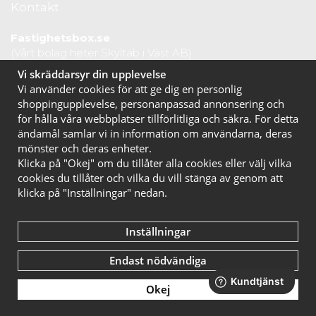
Kontakt
Fastighetsbox.se
(Vårt bolag heter Skyltab i Väst AB)
Telefontid vardagar: 07.30-16.00
Vi skräddarsyr din upplevelse
Lunchstängt: 12.30-13.15
Vi använder cookies för att ge dig en personlig
Tel:
020 10 44 50
shoppingupplevelse, personanpassad annonsering och
E-post:
info@fastighetsbox.se
för hålla våra webbplatser tillförlitliga och säkra. För detta
ändamål samlar vi in information om användarna, deras
mönster och deras enheter.
Klicka på "Okej" om du tillåter alla cookies eller välj vilka
cookies du tillåter och vilka du vill stänga av genom att
klicka på "Inställningar" nedan.
Inställningar
Endast nödvändiga
Okej