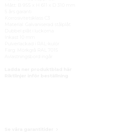
Mått: B 955 x H 611 x D 310 mm
5 års garanti
Korrosivitetsklass C3
Material: Galvaniserad stålplåt
Dubbel plåt i luckorna
Inkast 10 mm
Pulverlackad i RAL-kulör
Färg: Mörkgrå RAL 7015
Avlastningsbord ingår
Ladda ner produktblad här
Riktlinjer inför beställning
Se våra garantitider