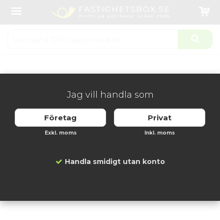
Startsida
Fastighetsboxar
Fastighetsbox inomhus
Svenskboxen 2x4 fack - Mörkgrå
Produkten har blivit tillagd i varukorgen
Jag vill handla som
Företag
Privat
Exkl. moms
Inkl. moms
Handla smidigt utan konto