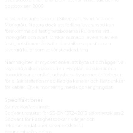
postbox sen 2009.
Vi säljer fastighetsboxar i Silvergrått, Svart, Vitt och
Mörkgrått. Notera dock att förläng leveranstid kan
förekomma på fastighetsboxarna i kulörerna vitt,
mörkgrått och svart. Önskar ni snabb leverans av era
fastighetsboxar så skall ni beställa era postboxar i
silvergrå kulör som är vår standard färg.
Namnskylten är mycket enkel att byta ut och ligger väl
skyddad bakom boxdörren. Hyllplan, boxdörrar och
huvuddörrar är enkelt utbytbara. Systemet är förberett
för ellåsinstallation med färdiga kanaler och fästpunkter
för kablar. Enkel montering med upphängningslist.
Specifiaktioner
3st nycklar/fack ingår
Godkänt resultat för SS-EN 13724:2013 säkerhetsklass 2
Godkänt för Fastighetsboxar riktlinjer och
rekommendationer säkerhetsklass 1
För inomhus/trapphus.