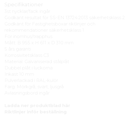
Specifikationer
3st nycklar/fack ingår
Godkänt resultat för SS-EN 13724:2013 säkerhetsklass 2
Godkänt för Fastighetsboxar riktlinjer och
rekommendationer säkerhetsklass 1
För inomhus/trapphus.
Mått: B 955 x H 611 x D 310 mm
5 års garanti
Korrosivitetsklass C3
Material: Galvaniserad stålplåt
Dubbel plåt i luckorna
Inkast 10 mm
Pulverlackad i RAL-kulör
Färg: Mörkgrå, svart, ljusgrå
Avlasningsbord ingår
Ladda ner produktblad här
Riktlinjer inför beställning