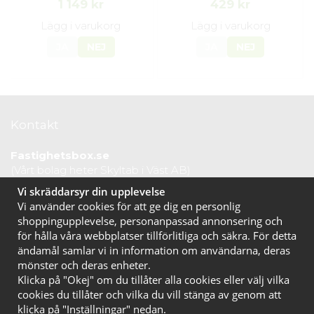
1 149 kr
429 kr
Lägg i varukorg
Lägg i varukorg
JA
NEJ
JA
NEJ
Kontakt
Fastighetsbox.se
(Vårt bolag heter Skyltab i Väst AB)
Telefontid vardagar: 07.30-16.00
Vi skräddarsyr din upplevelse
Lunchstängt: 12.30-13.15
Vi använder cookies för att ge dig en personlig
Tel:
020 10 44 50
shoppingupplevelse, personanpassad annonsering och
E-post:
info@fastighetsbox.se
för hålla våra webbplatser tillförlitliga och säkra. För detta
ändamål samlar vi in information om användarna, deras
mönster och deras enheter.
Klicka på "Okej" om du tillåter alla cookies eller välj vilka
cookies du tillåter och vilka du vill stänga av genom att
klicka på "Inställningar" nedan.