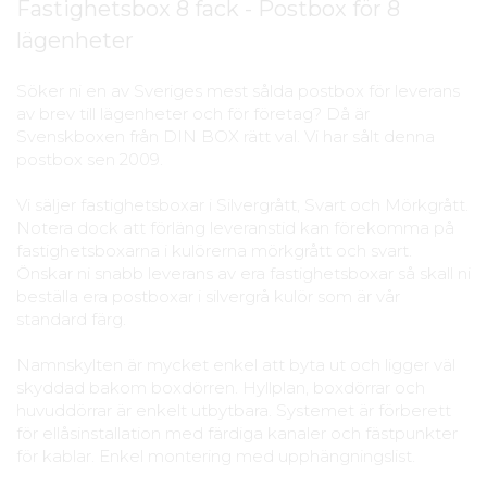
Fastighetsbox 8 fack - Postbox för 8
lägenheter
Söker ni en av Sveriges mest sålda postbox för leverans
av brev till lägenheter och för företag? Då är
Svenskboxen från DIN BOX rätt val. Vi har sålt denna
postbox sen 2009.
Vi säljer fastighetsboxar i Silvergrått, Svart och Mörkgrått.
Notera dock att förläng leveranstid kan förekomma på
fastighetsboxarna i kulörerna mörkgrått och svart.
Önskar ni snabb leverans av era fastighetsboxar så skall ni
beställa era postboxar i silvergrå kulör som är vår
standard färg.
Namnskylten är mycket enkel att byta ut och ligger väl
skyddad bakom boxdörren. Hyllplan, boxdörrar och
huvuddörrar är enkelt utbytbara. Systemet är förberett
för ellåsinstallation med färdiga kanaler och fästpunkter
för kablar. Enkel montering med upphängningslist.