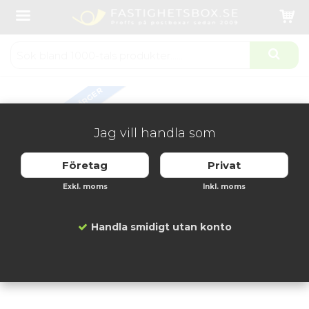
Startsida
Fastighetsboxar
Fastighetsbox inomhus
Svenskboxen 2x4 fack
Produkten har blivit tillagd i varukorgen
FLERA FÄRGER
Jag vill handla som
Företag
Privat
Exkl. moms
Inkl. moms
Handla smidigt utan konto