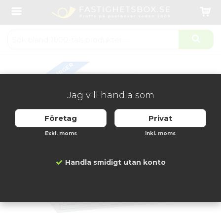
Startsida
Fastighetsboxar
Fastighetsbox inomhus
Svenskboxen 2x7 fack
Produkten har blivit tillagd i varukorgen
FLERA FÄRGER
Jag vill handla som
Företag
Privat
Exkl. moms
Inkl. moms
Handla smidigt utan konto