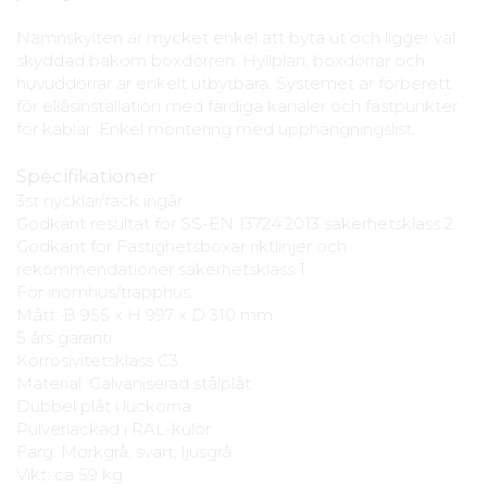
Namnskylten är mycket enkel att byta ut och ligger väl
skyddad bakom boxdörren. Hyllplan, boxdörrar och
huvuddörrar är enkelt utbytbara. Systemet är förberett
för ellåsinstallation med färdiga kanaler och fästpunkter
för kablar. Enkel montering med upphängningslist.
Specifikationer
3st nycklar/fack ingår
Godkänt resultat för SS-EN 13724:2013 säkerhetsklass 2
Godkänt för Fastighetsboxar riktlinjer och
rekommendationer säkerhetsklass 1
För inomhus/trapphus.
Mått: B 955 x H 997 x D 310 mm
5 års garanti
Korrosivitetsklass C3
Material: Galvaniserad stålplåt
Dubbel plåt i luckorna
Pulverlackad i RAL-kulör
Färg: Mörkgrå, svart, ljusgrå
Vikt: ca 59 kg