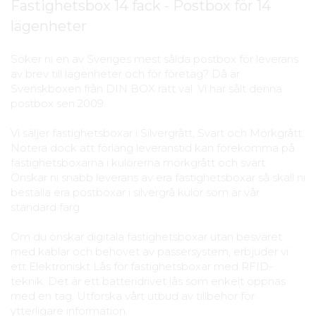
Fastighetsbox 14 fack - Postbox för 14
lägenheter
Söker ni en av Sveriges mest sålda postbox för leverans
av brev till lägenheter och för företag? Då är
Svenskboxen från DIN BOX rätt val. Vi har sålt denna
postbox sen 2009.
Vi säljer fastighetsboxar i Silvergrått, Svart och Mörkgrått.
Notera dock att förläng leveranstid kan förekomma på
fastighetsboxarna i kulörerna mörkgrått och svart.
Önskar ni snabb leverans av era fastighetsboxar så skall ni
beställa era postboxar i silvergrå kulör som är vår
standard färg.
Om du önskar digitala fastighetsboxar utan besväret
med kablar och behovet av passersystem, erbjuder vi
ett Elektroniskt Lås för fastighetsboxar med RFID-
teknik. Det är ett batteridrivet lås som enkelt öppnas
med en tag. Utforska vårt utbud av tillbehör för
ytterligare information.