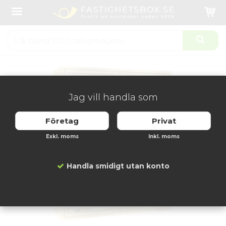
Startsida
Fastighetsboxar
Fastighetsbox inomhus
Svenskboxen Mässing - 2x8 Fack
Produkten har blivit tillagd i varukorgen
Jag vill handla som
Företag
Privat
Exkl. moms
Inkl. moms
Handla smidigt utan konto