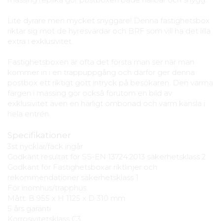
Lite dyrare men mycket snyggare! Denna fastighetsbox
riktar sig mot de hyresvärdar och BRF som vill ha det lilla
extra i exklusivitet.
Fastighetsboxen är ofta det första man ser när man
kommer in i en trappuppgång och därför ger denna
postbox ett riktigt gott intryck på besökaren. Den varma
färgen i mässing gör också förutom en bild av
exklusivitet även en härligt ombonad och varm känsla i
hela entrén.
Specifikationer
3st nycklar/fack ingår
Godkänt resultat för SS-EN 13724:2013 säkerhetsklass 2
Godkänt för Fastighetsboxar riktlinjer och
rekommendationer säkerhetsklass 1
För inomhus/trapphus.
Mått: B 955 x H 1125 x D 310 mm
5 års garanti
Korrosivitetsklass C3