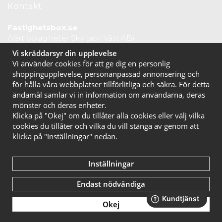
Kontakt
Fastighetsbox.se
(Vårt bolag heter Skyltab i Väst AB)
Telefontid vardagar: 07.30-16.00
Vi skräddarsyr din upplevelse
Lunchstängt: 12.30-13.15
Vi använder cookies för att ge dig en personlig
Tel:
020 10 44 50
shoppingupplevelse, personanpassad annonsering och
E-post:
info@fastighetsbox.se
för hålla våra webbplatser tillförlitliga och säkra. För detta
ändamål samlar vi in information om användarna, deras
mönster och deras enheter.
Klicka på "Okej" om du tillåter alla cookies eller välj vilka
cookies du tillåter och vilka du vill stänga av genom att
klicka på "Inställningar" nedan.
Inställningar
Endast nödvändiga
Okej