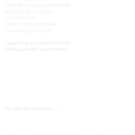
Material: Galvaniserad stålplåt
Dubbel plåt i luckorna
Inkast 10 mm
Ytskikt: Mässingsreplika
Avlastningsbord ingår
Ladda ner produktblad här
Riktlinjer inför beställning
Se våra garantitider