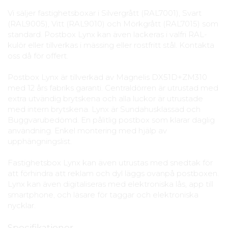
Vi säljer fastighetsboxar i Silvergrått (RAL7001), Svart
(RAL9005), Vitt (RAL9010) och Mörkgrått (RAL7015) som
standard. Postbox Lynx kan även lackeras i valfri RAL-
kulör eller tillverkas i mässing eller rostfritt stål. Kontakta
oss då för offert.
Postbox Lynx är tillverkad av Magnelis DX51D+ZM310
med 12 års fabriks garanti. Centraldörren är utrustad med
extra utvändig brytskena och alla luckor är utrustade
med intern brytskena. Lynx är Sundahusklassad och
Buggvarubedömd. En pålitlig postbox som klarar daglig
användning. Enkel montering med hjälp av
upphängningslist.
Fastighetsbox Lynx kan även utrustas med snedtak för
att förhindra att reklam och dyl läggs ovanpå postboxen.
Lynx kan även digitaliseras med elektroniska lås, app till
smartphone, och läsare för taggar och elektroniska
nycklar.
Specifikationer