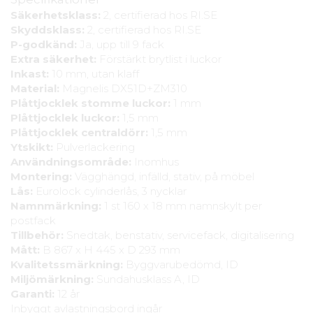
Säkerhetsklass:
2, certifierad hos RI.SE
Skyddsklass:
2, certifierad hos RI.SE
P-godkänd:
Ja, upp till 9 fack
Extra säkerhet:
Förstärkt brytlist i luckor
Inkast:
10 mm, utan klaff
Material:
Magnelis DX51D+ZM310
Plåttjocklek stomme luckor:
1 mm
Plåttjocklek luckor:
1,5 mm
Plåttjocklek centraldörr:
1,5 mm
Ytskikt:
Pulverlackering
Användningsområde:
Inomhus
Montering:
Vägghängd, infälld, stativ, på möbel
Lås:
Eurolock cylinderlås, 3 nycklar
Namnmärkning:
1 st 160 x 18 mm namnskylt per
postfack
Tillbehör:
Snedtak, benstativ, servicefack, digitalisering
Mått:
B 867 x H 445 x D 293 mm
Kvalitetssmärkning:
Byggvarubedömd, ID
Miljömärkning:
Sundahusklass A, ID
Garanti:
12 år
Inbyggt avlastningsbord ingår