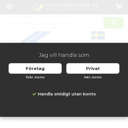
Startsida
Fastighetsboxar
Fastighetsbox Lynx 2x3 fack
Produkten har blivit tillagd i varukorgen
FLERA FÄRGER
Jag vill handla som
Företag
Privat
Exkl. moms
Inkl. moms
Handla smidigt utan konto