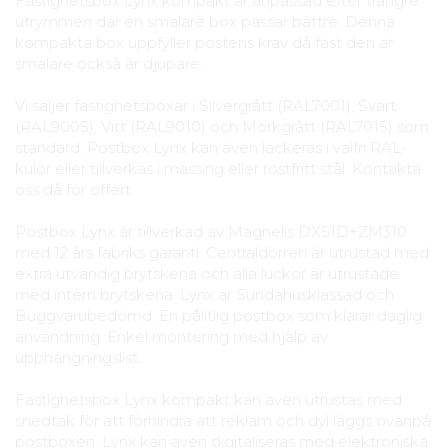
Fastighetsbox Lynx kompakt är anpassad efter trängre
utrymmen där en smalare box passar bättre. Denna
kompakta box uppfyller postens krav då fast den är
smalare också är djupare.
Vi säljer fastighetsboxar i Silvergrått (RAL7001), Svart
(RAL9005), Vitt (RAL9010) och Mörkgrått (RAL7015) som
standard. Postbox Lynx kan även lackeras i valfri RAL-
kulör eller tillverkas i mässing eller rostfritt stål. Kontakta
oss då för offert.
Postbox Lynx är tillverkad av Magnelis DX51D+ZM310
med 12 års fabriks garanti. Centraldörren är utrustad med
extra utvändig brytskena och alla luckor är utrustade
med intern brytskena. Lynx är Sundahusklassad och
Buggvarubedömd. En pålitlig postbox som klarar daglig
användning. Enkel montering med hjälp av
upphängningslist.
Fastighetsbox Lynx kompakt kan även utrustas med
snedtak för att förhindra att reklam och dyl läggs ovanpå
postboxen. Lynx kan även digitaliseras med elektroniska