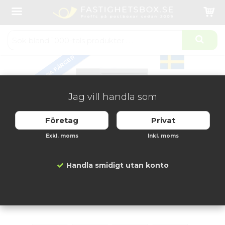
Startsida
Fastighetsboxar
Fastighetsbox Lynx Kompakt 1x7 fack
Produkten har blivit tillagd i varukorgen
FLERA FÄRGER
Jag vill handla som
Företag
Privat
Exkl. moms
Inkl. moms
Handla smidigt utan konto