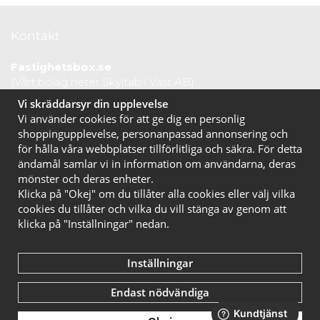
Kontakt
Fastighetsbox.se
(Vårt bolag heter Skyltab i Väst AB)
Telefontid vardagar: 07.30-16.00
Vi skräddarsyr din upplevelse
Lunchstängt: 12.30-13.15
Vi använder cookies för att ge dig en personlig
Tel:
020 10 44 50
shoppingupplevelse, personanpassad annonsering och
E-post:
info@fastighetsbox.se
för hålla våra webbplatser tillförlitliga och säkra. För detta
ändamål samlar vi in information om användarna, deras
mönster och deras enheter.
Klicka på "Okej" om du tillåter alla cookies eller välj vilka
cookies du tillåter och vilka du vill stänga av genom att
klicka på "Inställningar" nedan.
Inställningar
Endast nödvändiga