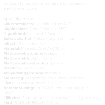
lås, app till smartphone, och läsare för taggar och
elektroniska nycklar.
Specifikationer
Säkerhetsklass:
2, certifierad hos RI.SE
Skyddsklass:
2, certifierad hos RI.SE
P-godkänd:
Ja, upp till 9 fack
Extra säkerhet:
Förstärkt brytlist i luckor
Inkast:
10 mm, utan klaff
Material:
Magnelis DX51D+ZM310
Plåttjocklek stomme luckor:
1 mm
Plåttjocklek luckor:
1,5 mm
Plåttjocklek centraldörr:
1,5 mm
Ytskikt:
Pulverlackering
Användningsområde:
Inomhus
Montering:
Vägghängd, infälld, stativ, på möbel
Lås:
Eurolock cylinderlås, 3 nycklar
Namnmärkning:
1 st 160 x 18 mm namnskylt per
postfack
Tillbehör:
Snedtak, benstativ, servicefack, digitalisering
Mått:
B 369 x H 893 x D 403 mm