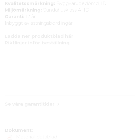
Kvalitetssmärkning:
Byggvarubedömd, ID
Miljömärkning:
Sundahusklass A, ID
Garanti:
12 år
Inbyggt avlastningsbord ingår
Ladda ner produktblad här
Riktlinjer inför beställning
Se våra garantitider
Dokument:
Material-datablad