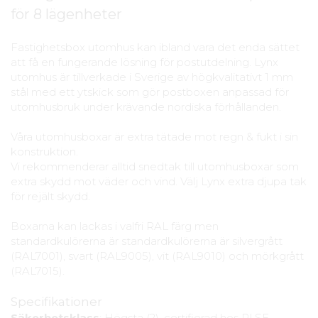
för 8 lägenheter
Fastighetsbox utomhus kan ibland vara det enda sättet
att få en fungerande lösning för postutdelning. Lynx
utomhus är tillverkade i Sverige av högkvalitativt 1 mm
stål med ett ytskick som gör postboxen anpassad för
utomhusbruk under krävande nordiska förhållanden.
Våra utomhusboxar är extra tätade mot regn & fukt i sin
konstruktion.
Vi rekommenderar alltid snedtak till utomhusboxar som
extra skydd mot väder och vind. Välj Lynx extra djupa tak
för rejält skydd.
Boxarna kan lackas i valfri RAL färg men
standardkulörerna är standardkulörerna är silvergrått
(RAL7001), svart (RAL9005), vit (RAL9010) och mörkgrått
(RAL7015).
Specifikationer
Säkerhetsklass
: Högsta (2), certifierad hos RI.SE