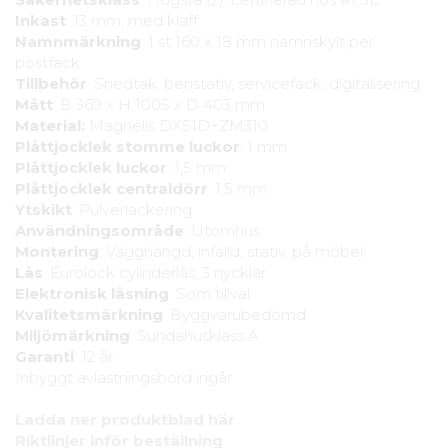
Inkast
: 13 mm, med klaff
Namnmärkning
: 1 st 160 x 18 mm namnskylt per
postfack
Tillbehör
: Snedtak, benstativ, servicefack, digitalisering
Mått
: B 369 x H 1005 x D 403 mm
Material:
Magnelis DX51D+ZM310
Plåttjocklek stomme luckor
: 1 mm
Plåttjocklek luckor
: 1,5 mm
Plåttjocklek centraldörr
: 1,5 mm
Ytskikt
: Pulverlackering
Användningsområde
: Utomhus
Montering
: Vägghängd, infälld, stativ, på möbel
Lås
: Eurolock cylinderlås, 3 nycklar
Elektronisk låsning
: Som tillval
Kvalitetsmärkning
: Byggvarubedömd
Miljömärkning
: Sundahusklass A
Garanti
:
12 år
Inbyggt avlastningsbord ingår
Ladda ner produktblad här
Riktlinjer inför beställning