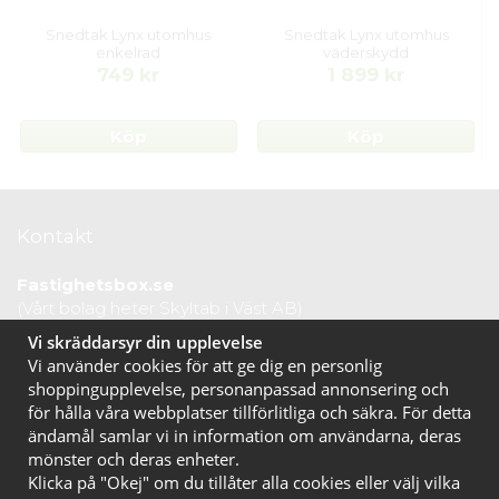
Snedtak Lynx utomhus
Snedtak Lynx utomhus
enkelrad
väderskydd
749 kr
1 899 kr
Köp
Köp
Kontakt
Fastighetsbox.se
(Vårt bolag heter Skyltab i Väst AB)
Telefontid vardagar: 07.30-16.00
Vi skräddarsyr din upplevelse
Lunchstängt: 12.30-13.15
Vi använder cookies för att ge dig en personlig
Tel:
020 10 44 50
shoppingupplevelse, personanpassad annonsering och
E-post:
info@fastighetsbox.se
för hålla våra webbplatser tillförlitliga och säkra. För detta
ändamål samlar vi in information om användarna, deras
mönster och deras enheter.
Klicka på "Okej" om du tillåter alla cookies eller välj vilka