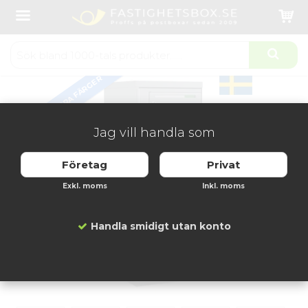
Startsida
Fastighetsboxar
Lynx Utomhus 1x8 fack
Produkten har blivit tillagd i varukorgen
FLERA FÄRGER
Jag vill handla som
Företag
Privat
Exkl. moms
Inkl. moms
Handla smidigt utan konto