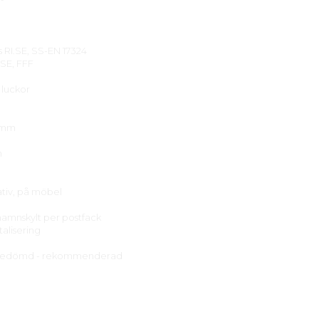
s RI.SE, SS-EN 17324
.SE, FFF
i luckor
 mm
m
ativ, på möbel
 namnskylt per postfack
talisering
edömd - rekommenderad