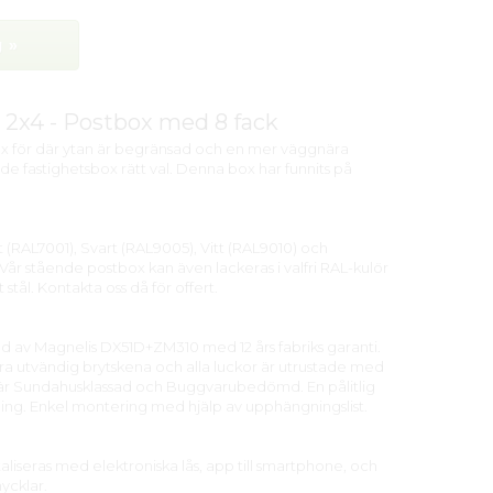
 »
 2x4 - Postbox med 8 fack
box för där ytan är begränsad och en mer väggnära
nde fastighetsbox rätt val. Denna box har funnits på
ått (RAL7001), Svart (RAL9005), Vitt (RAL9010) och
Vår stående postbox kan även lackeras i valfri RAL-kulör
tt stål. Kontakta oss då för offert.
d av Magnelis DX51D+ZM310 med 12 års fabriks garanti.
a utvändig brytskena och alla luckor är utrustade med
 är Sundahusklassad och Buggvarubedömd. En pålitlig
ing. Enkel montering med hjälp av upphängningslist.
liseras med elektroniska lås, app till smartphone, och
ycklar.