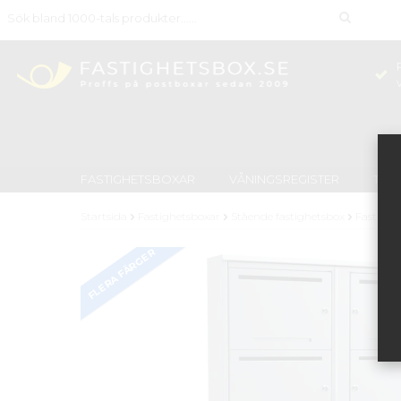
FASTIGHETSBOXAR
VÅNINGSREGISTER
TID
Startsida
Fastighetsboxar
Stående fastighetsbox
Fastighe
FLERA FÄRGER