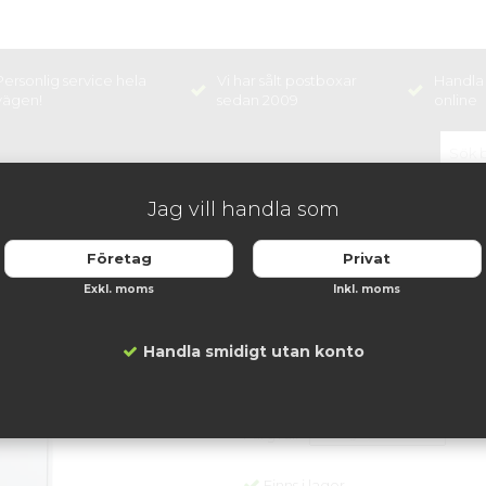
Personlig service hela
Vi har sålt postboxar
Handla 
vägen!
sedan 2009
online
Jag vill handla som
NINGSHÅLLARE
BOX
Företag
Privat
tsbox 2x4 stående
Exkl. moms
Inkl. moms
Fastighetsbox 2x4
Artikelnummer:
BX-LS24G4-7001
Handla smidigt utan konto
10 299 kr
Färgval:
Finns i lager