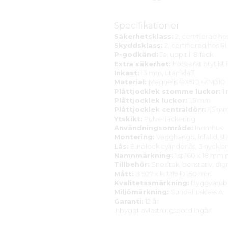
Specifikationer
Säkerhetsklass:
2, certifierad ho
Skyddsklass:
2, certifierad hos RI
P-godkänd:
Ja, upp till 8 fack
Extra säkerhet:
Förstärkt brytlist 
Inkast:
13 mm, utan klaff
Material:
Magnelis DX51D+ZM310
Plåttjocklek stomme luckor:
1
Plåttjocklek luckor:
1,5 mm
Plåttjocklek centraldörr:
1,5 m
Ytskikt:
Pulverlackering
Användningsområde:
Inomhus
Montering:
Vägghängd, infälld, st
Lås:
Eurolock cylinderlås, 3 nycklar
Namnmärkning:
1 st 160 x 18 mm
Tillbehör:
Snedtak, benstativ, digi
Mått:
B 927 x H 1219 D 150 mm
Kvalitetssmärkning:
Byggvarub
Miljömärkning:
Sundahusklass A
Garanti:
12 år
Inbyggt avlastningsbord ingår