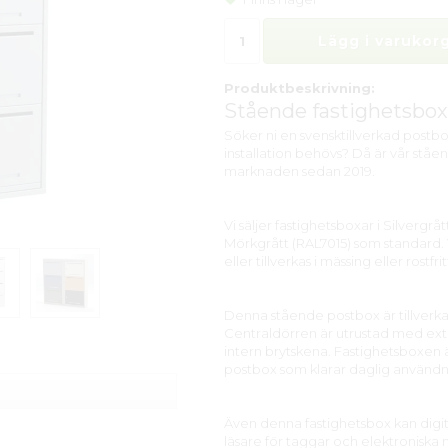
Lägg i varukorg
Produktbeskrivning:
Stående fastighetsbox
Söker ni en svensktillverkad post
installation behövs? Då är vår ståe
marknaden sedan 2019.
Vi säljer fastighetsboxar i Silvergr
Mörkgrått (RAL7015) som standard. 
eller tillverkas i mässing eller rostfri
Denna stående postbox är tillverka
Centraldörren är utrustad med extr
intern brytskena. Fastighetsboxen
postbox som klarar daglig användn
Även denna fastighetsbox kan digita
läsare för taggar och elektroniska n