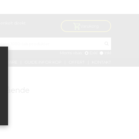
enkelt direkt
Varukorg
Moms visas:
Exkl
Inkl
VÄLJARE
GUIDE INFÖR KÖP
OFFERT
KONTAKT
 stående