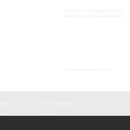
Ladda ner produktblad här
Riktlinjer inför beställning
Se våra garantitider
rvice
Information
oss
Om oss
GDPR & Cookies
e
Cookie-inställningar