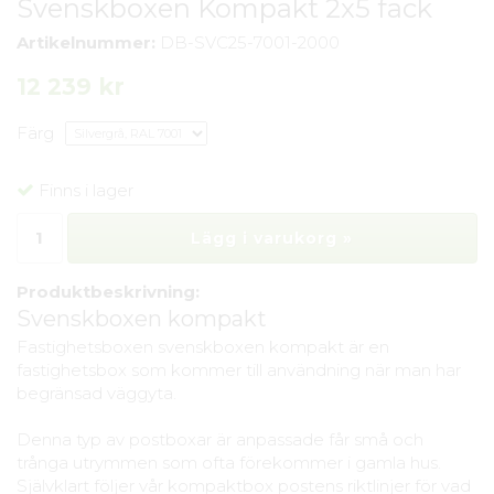
Svenskboxen Kompakt 2x5 fack
Artikelnummer:
DB-SVC25-7001-2000
12 239 kr
Färg
Finns i lager
Lägg i varukorg »
Produktbeskrivning:
Svenskboxen kompakt
Fastighetsboxen svenskboxen kompakt är en
fastighetsbox som kommer till användning när man har
begränsad väggyta.
Denna typ av postboxar är anpassade får små och
trånga utrymmen som ofta förekommer i gamla hus.
Självklart följer vår kompaktbox postens riktlinjer för vad