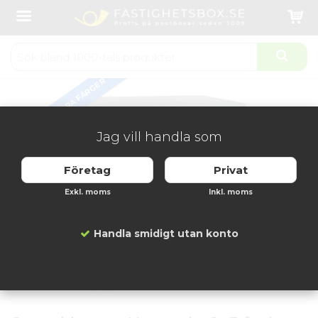
Startsida
Fastighetsboxar
Svenskboxen Kompakt 2x5 fack
Produkten har blivit tillagd i varukorgen
FLERA FÄRGER
Jag vill handla som
Företag
Privat
Exkl. moms
Inkl. moms
Handla smidigt utan konto