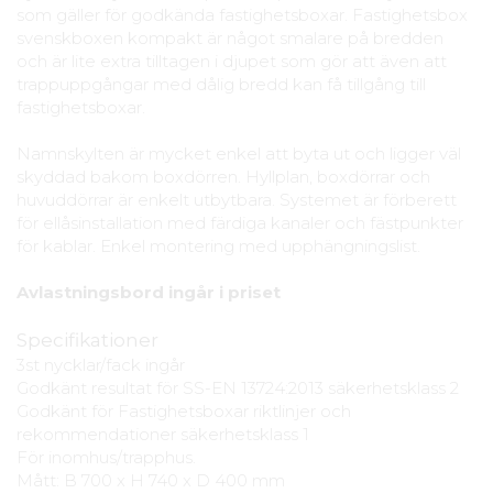
som gäller för godkända fastighetsboxar. Fastighetsbox
svenskboxen kompakt är något smalare på bredden
och är lite extra tilltagen i djupet som gör att även att
trappuppgångar med dålig bredd kan få tillgång till
fastighetsboxar.
Namnskylten är mycket enkel att byta ut och ligger väl
skyddad bakom boxdörren. Hyllplan, boxdörrar och
huvuddörrar är enkelt utbytbara. Systemet är förberett
för ellåsinstallation med färdiga kanaler och fästpunkter
för kablar. Enkel montering med upphängningslist.
Avlastningsbord ingår i priset
Specifikationer
3st nycklar/fack ingår
Godkänt resultat för SS-EN 13724:2013 säkerhetsklass 2
Godkänt för Fastighetsboxar riktlinjer och
rekommendationer säkerhetsklass 1
För inomhus/trapphus.
Mått: B 700 x H 740 x D 400 mm