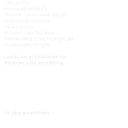
5 års garanti
Korrosivitetsklass C3
Material: Galvaniserad stålplåt
Dubbel plåt i luckorna
Inkast 10 mm
Pulverlackad i RAL-kulör
Standardfärg: Svart, mörkgrå, grå
Avlastningsbord ingår
Ladda ner produktblad här
Riktlinjer inför beställning
Se våra garantitider