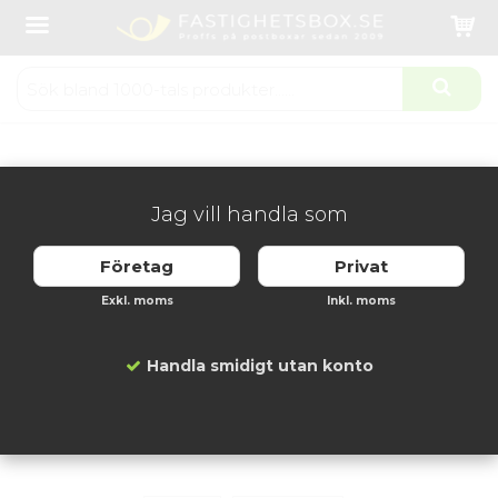
Startsida
Fastighetsboxar
Svenskboxen Mässing - 1x1 Fack
Produkten har blivit tillagd i varukorgen
Jag vill handla som
Företag
Privat
Exkl. moms
Inkl. moms
Handla smidigt utan konto