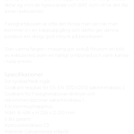
riktar sig mot de hyresvärdar och BRF som vill ha det lilla
extra i exklusivitet.
Fastighetsboxen är ofta det första man ser när man
kommer in i en trappuppgång och därför ger denna
postbox ett riktigt gott intryck på besökaren.
Den varma färgen i mässing gör också förutom en bild
av exklusivitet även en härligt ombonad och varm känsla
i hela entrén.
Specifikationer
3st nycklar/fack ingår
Godkänt resultat för SS-EN 13724:2013 säkerhetsklass 2
Godkänt för Fastighetsboxar riktlinjer och
rekommendationer säkerhetsklass 1
För inomhus/trapphus.
Mått: B 499 x H 226 x D 310 mm
5 års garanti
Korrosivitetsklass C3
Material: Galvaniserad stålplåt