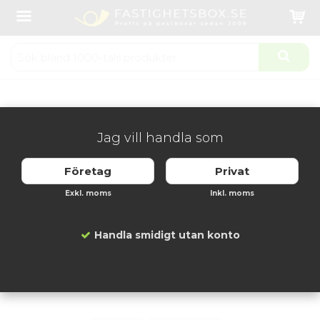
Startsida
Fastighetsboxar
Svenskboxen Mässing - 1x2 Fack
Produkten har blivit tillagd i varukorgen
Jag vill handla som
Företag
Privat
Exkl. moms
Inkl. moms
Handla smidigt utan konto