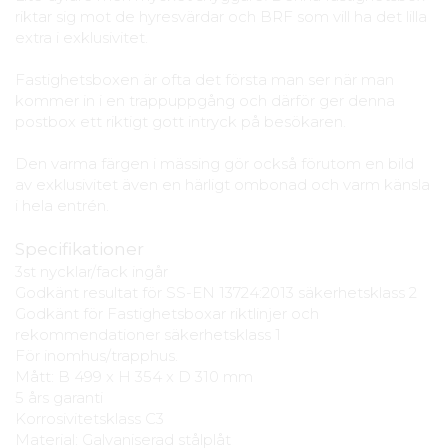
riktar sig mot de hyresvärdar och BRF som vill ha det lilla
extra i exklusivitet.
Fastighetsboxen är ofta det första man ser när man
kommer in i en trappuppgång och därför ger denna
postbox ett riktigt gott intryck på besökaren.
Den varma färgen i mässing gör också förutom en bild
av exklusivitet även en härligt ombonad och varm känsla
i hela entrén.
Specifikationer
3st nycklar/fack ingår
Godkänt resultat för SS-EN 13724:2013 säkerhetsklass 2
Godkänt för Fastighetsboxar riktlinjer och
rekommendationer säkerhetsklass 1
För inomhus/trapphus.
Mått: B 499 x H 354 x D 310 mm
5 års garanti
Korrosivitetsklass C3
Material: Galvaniserad stålplåt