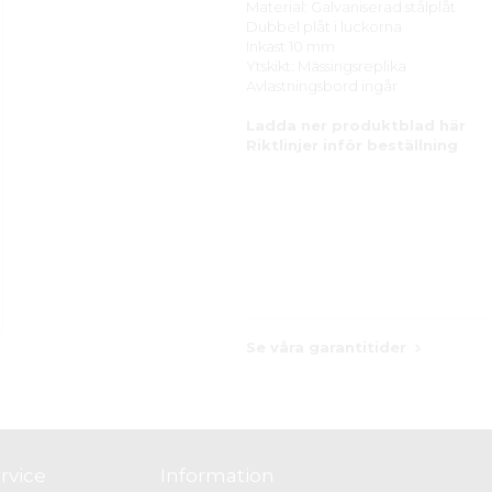
Material: Galvaniserad stålplåt
Dubbel plåt i luckorna
Inkast 10 mm
Ytskikt: Mässingsreplika
Avlastningsbord ingår
Ladda ner produktblad här
Riktlinjer inför beställning
Se våra garantitider
rvice
Information