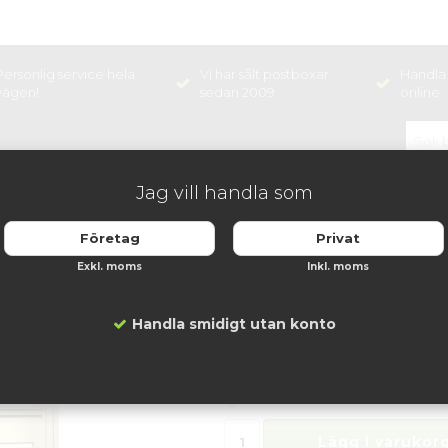
Personlig service hela
Vi har sålt postboxar
Handla 
vägen!
sedan 2009
online
Jag vill handla som
NINGSHÅLLARE
BOX
Företag
Privat
Exkl. moms
Inkl. moms
Svenskboxen Mässi
Artikelnummer:
DB-SVB27-9993
Handla smidigt utan konto
36 419 kr
14 veckors leveranstid.
Lägg i varukorg