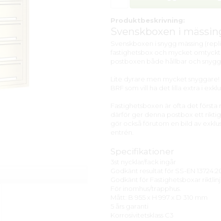
Produktbeskrivning:
Svenskboxen i mässing
Svenskboxen i snygg mässing (replik
fastighetsbox och mycket omtyckt 
postboxen både hållbar och snygg
Lite dyrare men mycket snyggare! 
BRF som vill ha det lilla extra i exklu
Fastighetsboxen är ofta det först
därför ger denna postbox ett rikti
gör också förutom en bild av exklu
entrén.
Specifikationer
3st nycklar/fack ingår
Godkänt resultat för SS-EN 13724:20
Godkänt för Fastighetsboxar riktli
För inomhus/trapphus.
Mått: B 955 x H 997 x D 310 mm
5 års garanti
Korrosivitetsklass C3