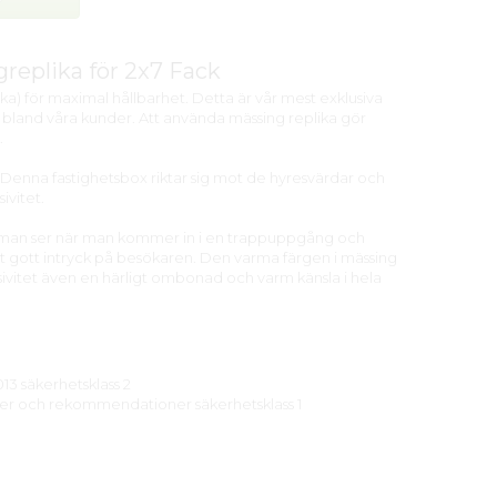
replika för 2x7 Fack
a) för maximal hållbarhet. Detta är vår mest exklusiva
bland våra kunder. Att använda mässing replika gör
.
Denna fastighetsbox riktar sig mot de hyresvärdar och
sivitet.
a man ser när man kommer in i en trappuppgång och
gt gott intryck på besökaren. Den varma färgen i mässing
sivitet även en härligt ombonad och varm känsla i hela
13 säkerhetsklass 2
njer och rekommendationer säkerhetsklass 1