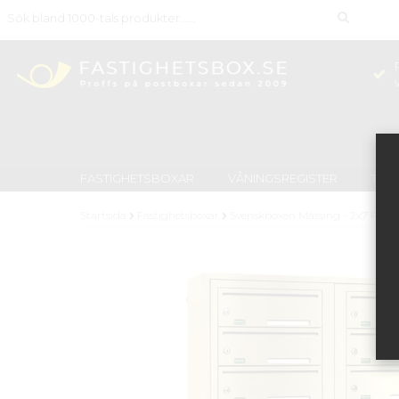
FASTIGHETSBOXAR
VÅNINGSREGISTER
TID
Startsida
Fastighetsboxar
Svenskboxen Mässing - 2x7 Fack