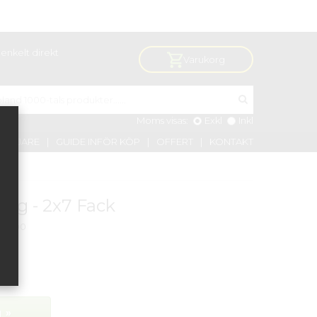
enkelt direkt
Varukorg
Moms visas:
Exkl
Inkl
VÄLJARE
GUIDE INFÖR KÖP
OFFERT
KONTAKT
ng - 2x7 Fack
-2000
 »