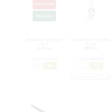
Miniskyltar "Ej Reklam"
Cylinderlås + 3 st nycklar
28 st
till Lynx
249 kr
399 kr
Lägg i varukorg
Lägg i varukorg
JA
NEJ
JA
NEJ