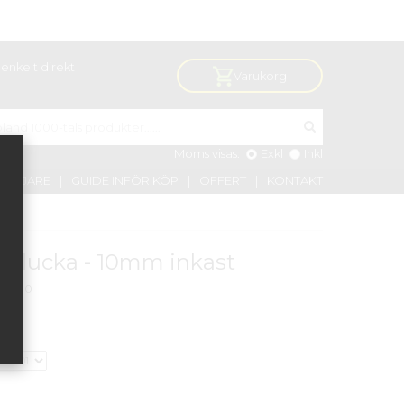
enkelt direkt
Varukorg
Moms visas:
Exkl
Inkl
VÄLJARE
GUIDE INFÖR KÖP
OFFERT
KONTAKT
llucka - 10mm inkast
D1000