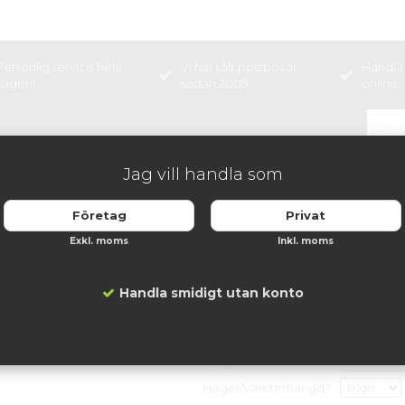
Personlig service hela
Vi har sålt postboxar
Handla 
vägen!
sedan 2009
online
Jag vill handla som
NINGSHÅLLARE
BOX
Företag
Privat
cka - 10mm inkast
Exkl. moms
Inkl. moms
Svenskboxen dubbe
Artikelnummer:
DB-SVBL-7001-
Handla smidigt utan konto
699 kr
Färg
Höger/Vänsterhängd?