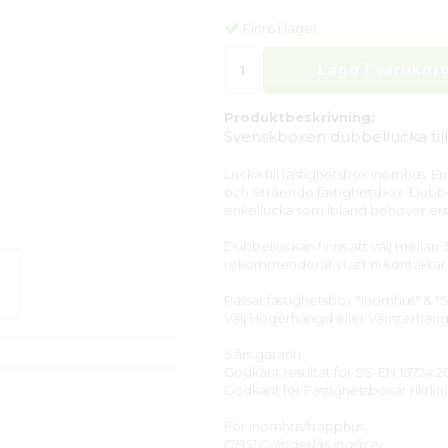
Finns i lager
Lägg i varukorg
Produktbeskrivning:
Svenskboxen dubbellucka till
Lucka till fastighetsbox inomhus. 
och Strående fastighetsbox. Dubb
enkellucka som ibland behöver ersä
Dubbelluckan finns att välj mellan 
rekommenderar vi att ni kontaktar 
Passar fastighetsbox "Inomhus" & 
Välj Högerhängd eller Vänsterhäng
5 års garanti
Godkänt resultat för SS-EN 13724:20
Godkänt för Fastighetsboxar riktli
För inomhus/trapphus
OBS! Cylinderlås ingår ej.