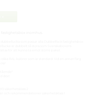
 »
 fastighetsbox inomhus.
En dubbellucka som passar alla Dubbelfack fastighetsbox
ellucka är dubbelt så stora som Svenskaboxens
ttas för att kunna ta emot större paket.
3 olika RAL-kulörer som är standard. Vid en annan färg
oss!
"Stående"
d dörr.
13 säkerhetsklass 2
njer och rekommendationer säkerhetsklass 1