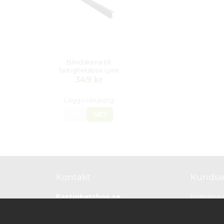
Blindskena till
fastighetsbox Lynx
349 kr
Lägg i varukorg
JA
NEJ
Kontakt
Kundse
Fastighetsbox.se
Kontakta 
(Vårt bolag heter Skyltab i Väst AB)
Köpvillkor
Telefontid vardagar: 07.30-16.00
Boxväljar
Lunchstängt: 12.30-13.15
Guide infö