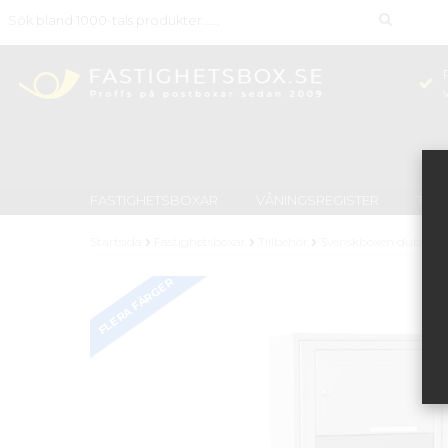
FASTIGHETSBOXAR
VÅNINGSREGISTER
TID
Startsida
Fastighetsboxar
Tillbehör
Svenskboxen dubbellu
FLERA FÄRGER