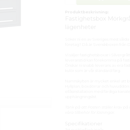
Produktbeskrivning:
Fastighetsbox Mörkgrå 
lägenheter
Söker ni en av Sveriges mest sålda 
företag? Då är Svenskboxen från DI
Vi säljer fastighetsboxar i Silvergrå
leveranstid kan förekomma på fasti
Önskar ni snabb leverans av era fast
kulör som är vår standard färg.
Namnskylten är mycket enkel att b
Hyllplan, boxdörrar och huvuddörra
ellåsinstallation med färdiga kana
upphängningslist.
Tänk på att Posten ställer krav på 
våra tillbehör för lösningar.
Specifikationer
3st nycklar/fack ingår