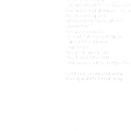
Godkänt resultat för SS-EN 13724:20
Godkänt för Fastighetsboxar riktli
För inomhus/trapphus.
Mått: B 955 x H 354 x D 310 mm
5 års garanti
Korrosivitetsklass C3
Material: Galvaniserad stålplåt
Dubbel plåt i luckorna
Inkast 10 mm
Pulverlackad i RAL-kulör
Färg: Mörkgrå RAL 7015
Fastighetsbox 4 fack - Postbox för
Ladda ner produktblad här
Riktlinjer inför beställning