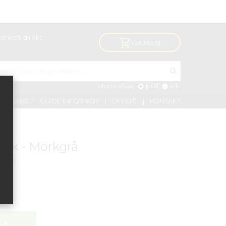
enkelt direkt
Varukorg
Moms visas:
Exkl
Inkl
VÄLJARE
GUIDE INFÖR KÖP
OFFERT
KONTAKT
ack - Mörkgrå
-2000-
 »