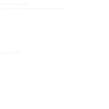
13 säkerhetsklass 2
njer och rekommendationer säkerhetsklass 1
 4 lägenheter