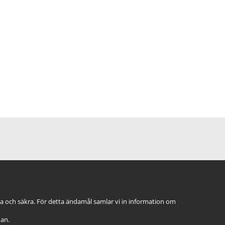
ga och säkra. För detta ändamål samlar vi in information om
dan.