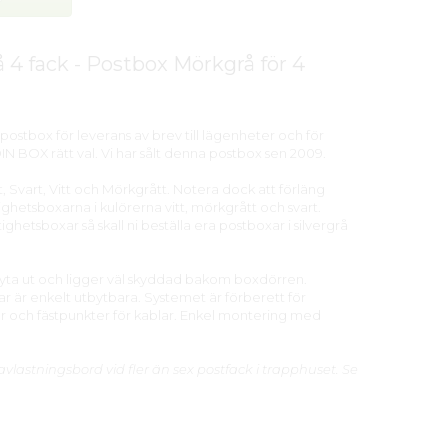
4 fack - Postbox Mörkgrå för 4
postbox för leverans av brev till lägenheter och för
N BOX rätt val. Vi har sålt denna postbox sen 2009.
tt, Svart, Vitt och Mörkgrått. Notera dock att förläng
ghetsboxarna i kulörerna vitt, mörkgrått och svart.
ighetsboxar så skall ni beställa era postboxar i silvergrå
yta ut och ligger väl skyddad bakom boxdörren.
r är enkelt utbytbara. Systemet är förberett för
ler och fästpunkter för kablar. Enkel montering med
avlastningsbord vid fler än sex postfack i trapphuset. Se