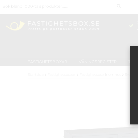
FASTIGHETSBOXAR
VÅNINGSREGISTER
TID
Startsida
Fastighetsboxar
Fastighetsbox inomhus
Svensk