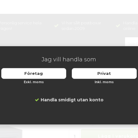
Personlig service hela
Vi har sålt postboxar
Handla 
vägen!
sedan 2009
online
Jag vill handla som
NINGSHÅLLARE
BOX
Företag
Privat
boxen 2x2 fack - Mörkgrå
Exkl. moms
Inkl. moms
Svenskboxen 2x2 f
Artikelnummer:
DB-SVB22-7015
Handla smidigt utan konto
5 279 kr
Finns i lager
Lägg i varukorg