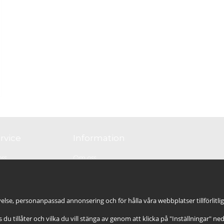
rvice
Information
oss
Om oss
GDPR & Cookies
e
Cookie-inställningar
r köp
Artiklar
else, personanpassad annonsering och för hålla våra webbplatser tillförlitli
es du tillåter och vilka du vill stänga av genom att klicka på "Inställningar" ne